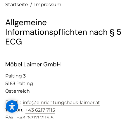
--
Startseite
/
Impressum
Allgemeine
Informationspflichten nach § 5
--
ECG
Möbel Laimer GmbH
Palting 3
5163 Palting
Österreich
E-Mail:
info@einrichtungshaus-laimer.at
Telefon:
+43 6217 7115
Fax:
+43 (6217) 7115-5
UID: ATU53504701