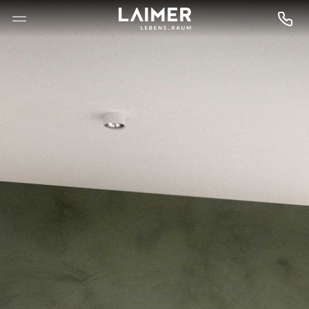
--

