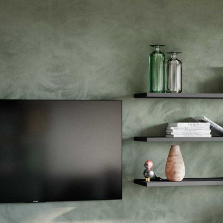
--
--