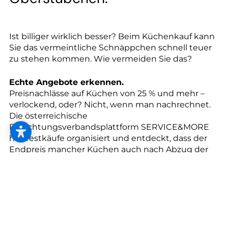
--
Ist billiger wirklich besser? Beim Küchenkauf kann
Sie das vermeintliche Schnäppchen schnell teuer
zu stehen kommen. Wie vermeiden Sie das?
--
Echte Angebote erkennen.
Preisnachlässe auf Küchen von 25 % und mehr –
verlockend, oder? Nicht, wenn man nachrechnet.
Die österreichische
Einrichtungsverbandsplattform SERVICE&MORE
hat Testkäufe organisiert und entdeckt, dass der
Endpreis mancher Küchen auch nach Abzug der
Aktionsrabatte immer noch deutlich über den
Listenpreisen lag. Die Preise im Möbelfachhandel
waren bis zu 27 % günstiger als die Lockangebote
der Branchenriesen.
Die besten Tipps auf einen Blick: