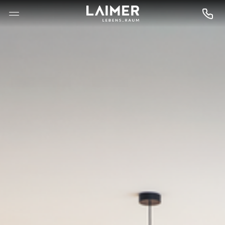
--

