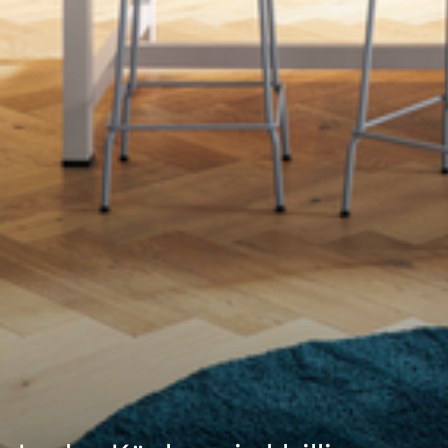
--
--