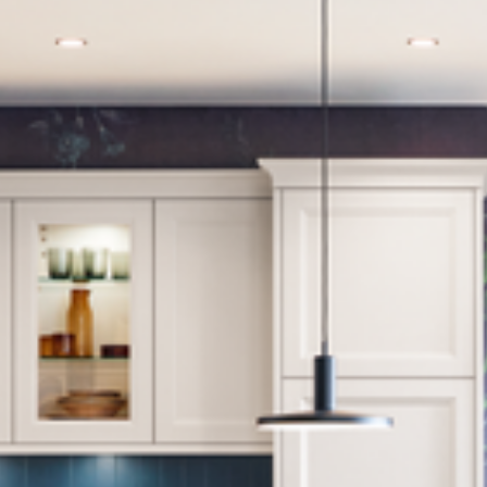
--
--