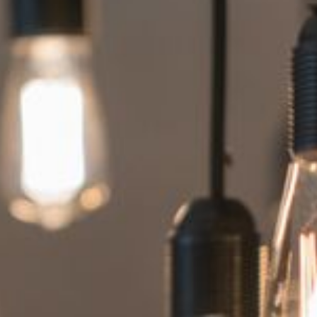
--
--