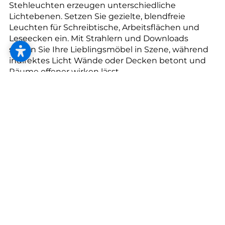
--
Stehleuchten erzeugen unterschiedliche
Lichtebenen. Setzen Sie gezielte, blendfreie
Leuchten für Schreibtische, Arbeitsflächen und
Leseecken ein. Mit Strahlern und Downloads
setzen Sie Ihre Lieblingsmöbel in Szene, während
indirektes Licht Wände oder Decken betont und
--
Räume offener wirken lässt.
Man sagt, 3 bis 7 überlappende Lichtinseln pro
Raum sind besser als die herkömmliche
Allgemeinbeleuchtung einer Deckenlampe mit
flachem Licht. Probieren Sie’s aus, kombinieren Sie
die Möglichkeiten.
Spartipp für Ihr Lichtkonzept:
LED-Lampen sparen Energie und halten länger.
Ihre Lebensdauer beträgt ca. 20.000 Stunden,
während herkömmliche Glühbirnen nur ca. 1.000
Stunden leuchten.
Erfahren Sie mehr über LED.