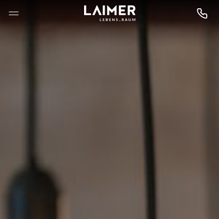
--

