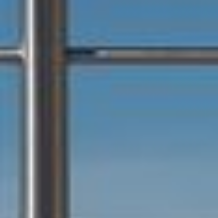
--
--