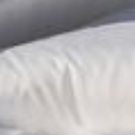
--
--