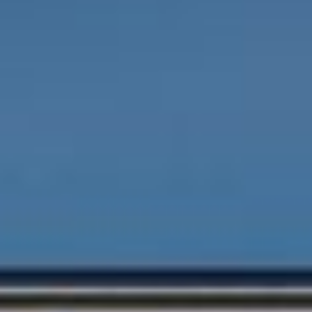
--
--