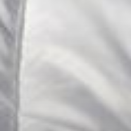
--
--