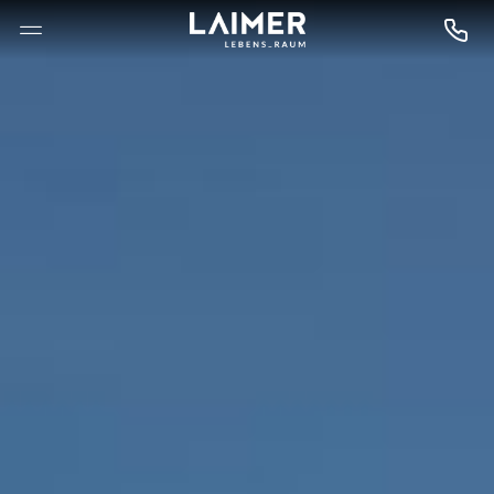
--

