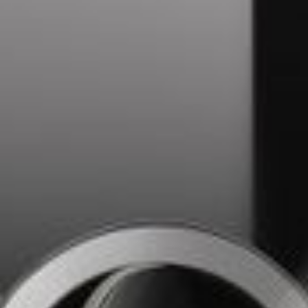
--
--