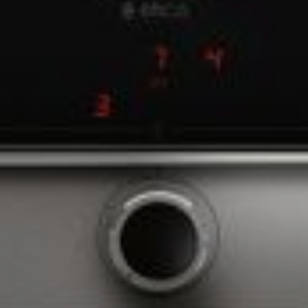
--
--