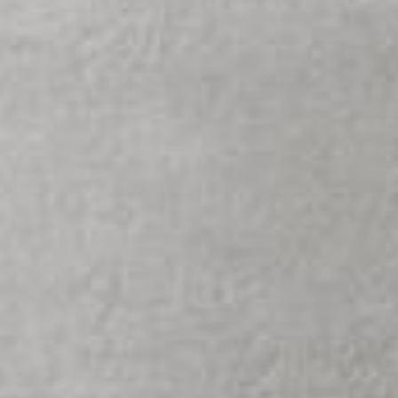
--
--