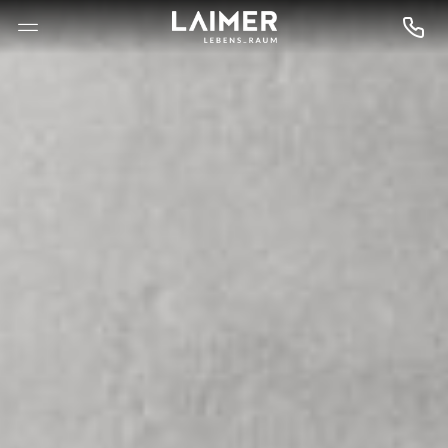
--

