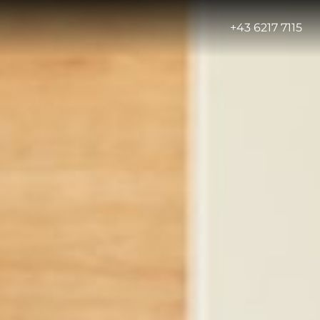
-
+43 6217 7115