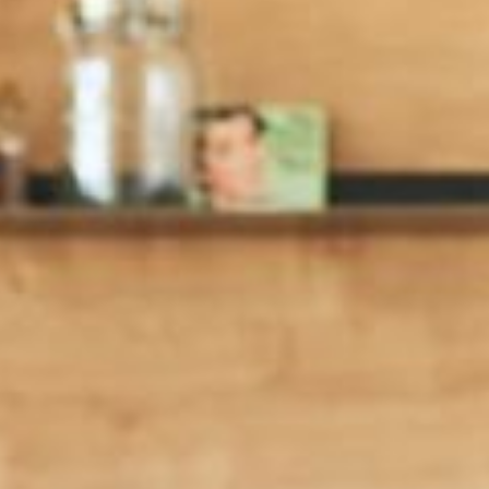
---
---