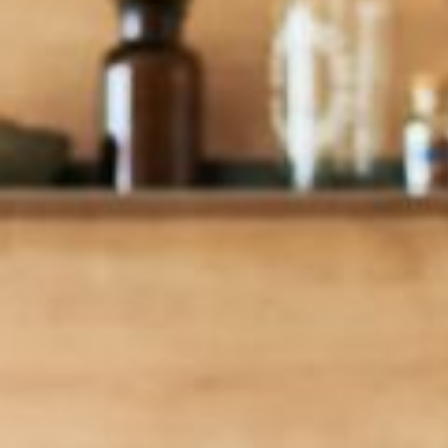
--
--