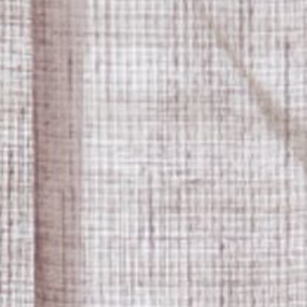
---
---