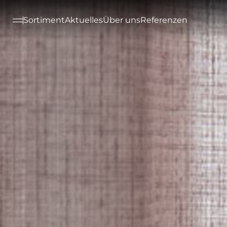
--

Sortiment
Aktuelles
Über uns
Referenzen