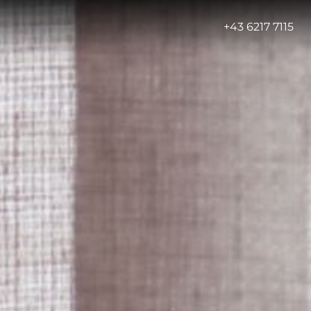
-
+43 6217 7115