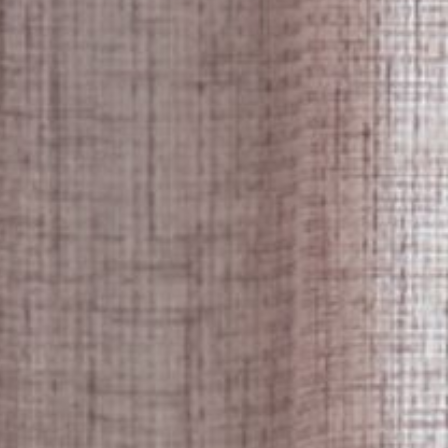
--
--