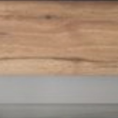
--
--