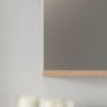
--
--