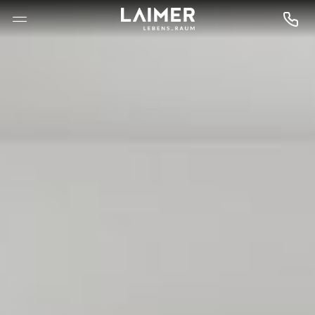
--

