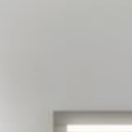
--
--