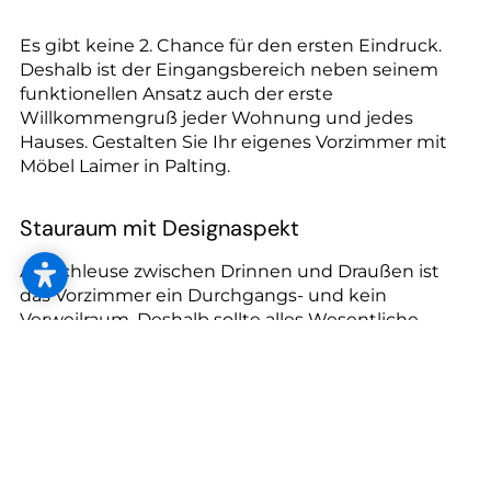
Es gibt keine 2. Chance für den ersten Eindruck.
Deshalb ist der Eingangsbereich neben seinem
funktionellen Ansatz auch der erste
Willkommengruß jeder Wohnung und jedes
Hauses. Gestalten Sie Ihr eigenes Vorzimmer mit
Möbel Laimer in Palting.
Stauraum mit Designaspekt
Als Schleuse zwischen Drinnen und Draußen ist
das Vorzimmer ein Durchgangs- und kein
Verweilraum. Deshalb sollte alles Wesentliche
immer am gleichen Platz und somit griffbereit sein.
Je nach Raumgröße bieten sich Lösungen in Holz
oder in gedeckten Farben bzw. Pastelltönen an.
Färbige Wände hingegen geben ein individuelles
und behagliches Flair. Eine kleine Sitzgelegenheit
schafft ein gemütliches Ambiente und lädt zum
Ankommen ein.