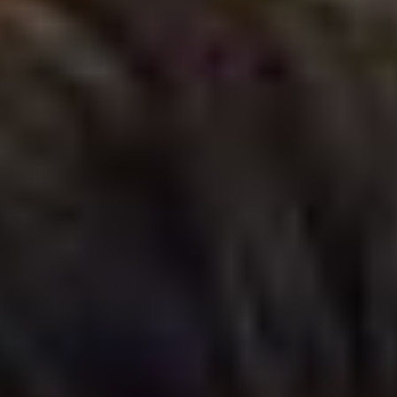
--
--