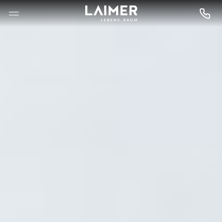
--

