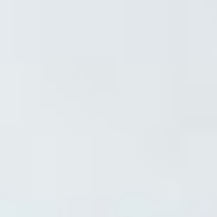
--
--