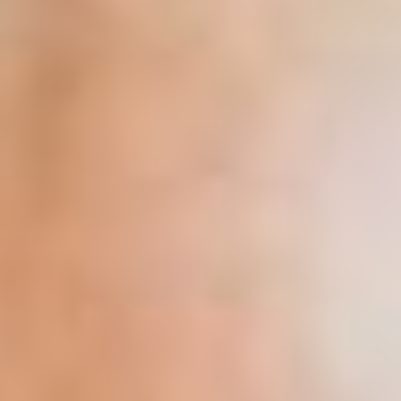
--
--