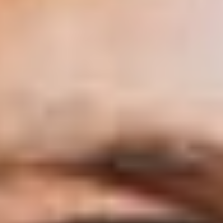
--
--