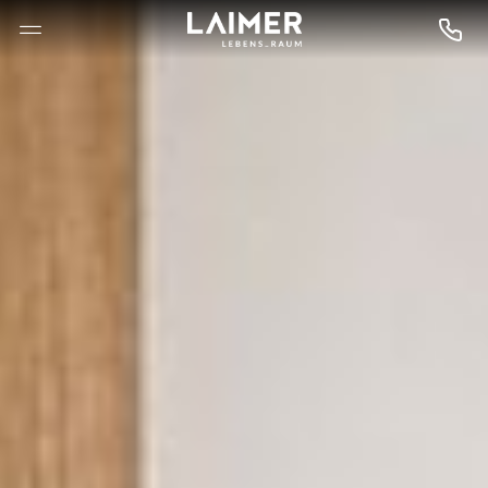
--

