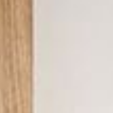
--
--