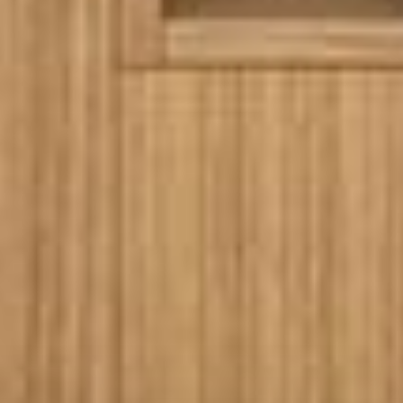
--
--