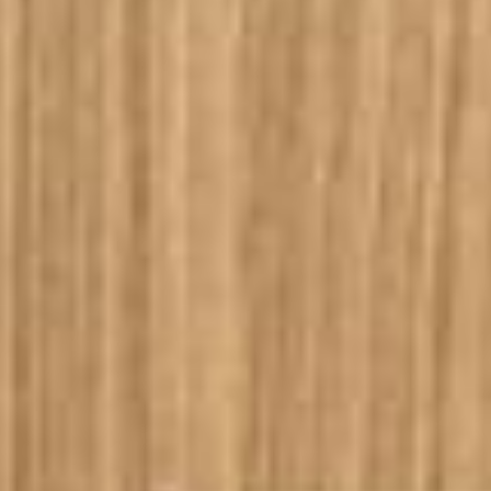
--
--