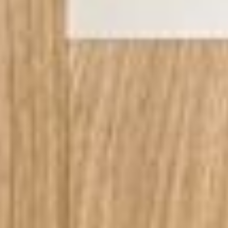
--
--