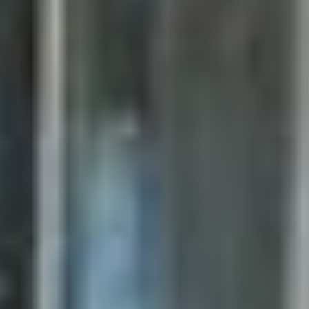
--
--