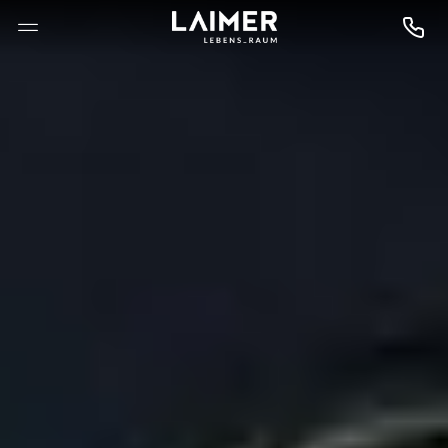
--

